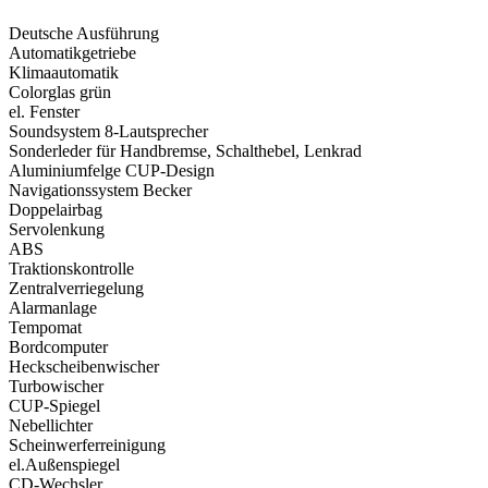
Deutsche Ausführung
Automatikgetriebe
Klimaautomatik
Colorglas grün
el. Fenster
Soundsystem 8-Lautsprecher
Sonderleder für Handbremse, Schalthebel, Lenkrad
Aluminiumfelge CUP-Design
Navigationssystem Becker
Doppelairbag
Servolenkung
ABS
Traktionskontrolle
Zentralverriegelung
Alarmanlage
Tempomat
Bordcomputer
Heckscheibenwischer
Turbowischer
CUP-Spiegel
Nebellichter
Scheinwerferreinigung
el.Außenspiegel
CD-Wechsler